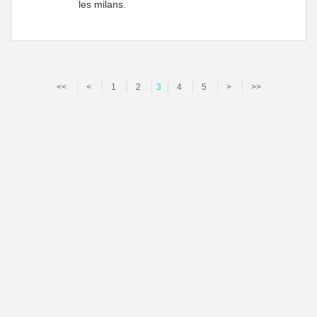
les milans.
<<
<
1
2
3
4
5
>
>>