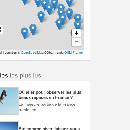
+
−
et
| données ©
OpenStreetMap
/ODbL - rendu
OSM France
cles
les plus lus
Où aller pour observer les plus
beaux rapaces en France ?
La majeure partie de la France
rurale, en...
Été comme hiver, laissez-vous