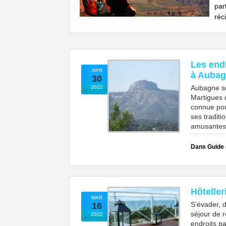
par
réc
Les endr
APR
à Auba
30
Aubagne se
2022
Martigues 
connue pour
ses traditi
amusantes.
Dans Guide
Hôteller
MAR
S’évader, d
16
séjour de 
2022
endroits pa