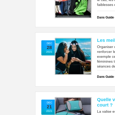
faiblesses 
Dans Guide
Les meil
DEC
Organiser 
28
renforcer l
2021
exemple cel
féminines t
séances d
Dans Guide
Quelle 
DEC
court ?
21
La valise e
2021