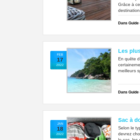
Grâce à cet
destinatio
Dans Guide
Les plu
FEB
En quête d
17
certainemen
2022
meilleurs s
Dans Guide
Sac à do
JAN
Selon le t
18
devrez cho
2022
le cas, les