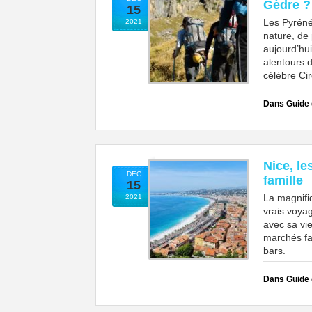
Gèdre ?
15
Les Pyréné
2021
nature, de
aujourd’hui
alentours d
célèbre Ci
Dans Guide
Nice, le
DEC
famille
15
La magnifiq
2021
vrais voyag
avec sa vie
marchés fan
bars.
Dans Guide