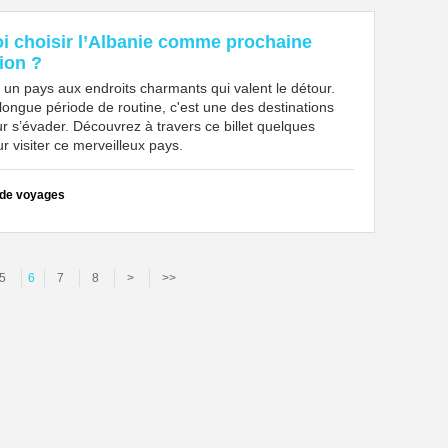
i choisir l’Albanie comme prochaine
ion ?
 un pays aux endroits charmants qui valent le détour.
longue période de routine, c'est une des destinations
r s’évader. Découvrez à travers ce billet quelques
r visiter ce merveilleux pays.
 de voyages
5
6
7
8
>
>>