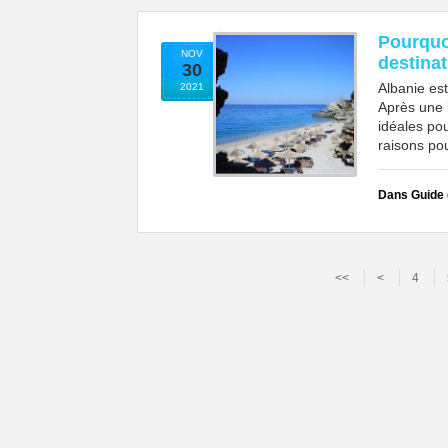
Pourquo
NOV
destinat
30
Albanie est
2021
Après une 
idéales pou
raisons pou
Dans Guide
<<
<
4