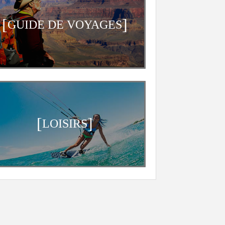
[
]
GUIDE DE VOYAGES
[
]
LOISIRS