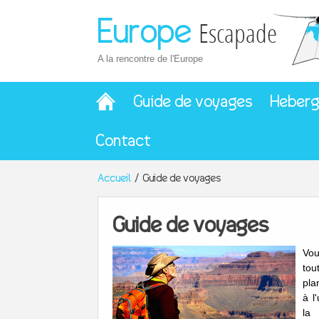
Europe
Escapade
A la rencontre de l'Europe
Guide de voyages
Heber
Contact
Accueil
Guide de voyages
Guide de voyages
Vou
tou
pla
à l
la 