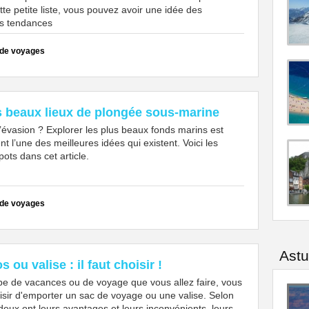
te petite liste, vous pouvez avoir une idée des
ns tendances
 de voyages
s beaux lieux de plongée sous-marine
’évasion ? Explorer les plus beaux fonds marins est
t l’une des meilleures idées qui existent. Voici les
pots dans cet article.
 de voyages
Ast
s ou valise : il faut choisir !
ype de vacances ou de voyage que vous allez faire, vous
isir d'emporter un sac de voyage ou une valise. Selon
 deux ont leurs avantages et leurs inconvénients, leurs