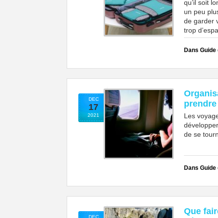
qu’il soit 
un peu plus
de garder 
trop d’esp
Dans Guide
Organis
DEC
prendre
17
Les voyage
2021
développer 
de se tourn
Dans Guide
Que fai
DEC