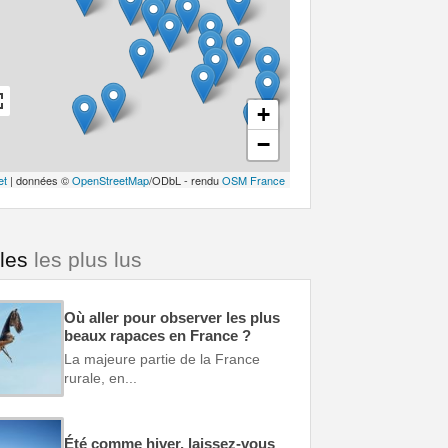
+
−
et
| données ©
OpenStreetMap
/ODbL - rendu
OSM France
cles
les plus lus
Où aller pour observer les plus
beaux rapaces en France ?
La majeure partie de la France
rurale, en...
Été comme hiver, laissez-vous