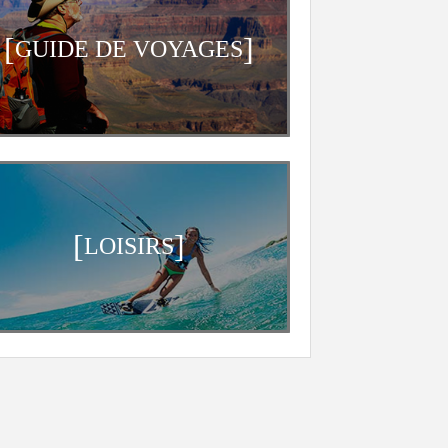
[
]
GUIDE DE VOYAGES
[
]
LOISIRS