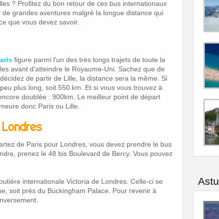
lles ? Profitez du bon retour de ces bus internationaux
r de grandes aventures malgré la longue distance qui
t ce que vous devez savoir.
aris
figure parmi l'un des très longs trajets de toute la
lles avant d'atteindre le Royaume-Uni. Sachez que de
 décidez de partir de Lille, la distance sera la même. Si
peu plus long, soit 550 km. Et si vous vous trouvez à
t encore doublée : 900km. Le meilleur point de départ
meure donc Paris ou Lille.
t Londres
partez de Paris pour Londres, vous devez prendre le bus
endre, prenez le 48 bis Boulevard de Bercy. Vous pouvez
Ast
outière internationale Victoria de Londres. Celle-ci se
que, soit près du Buckingham Palace. Pour revenir à
inversement.