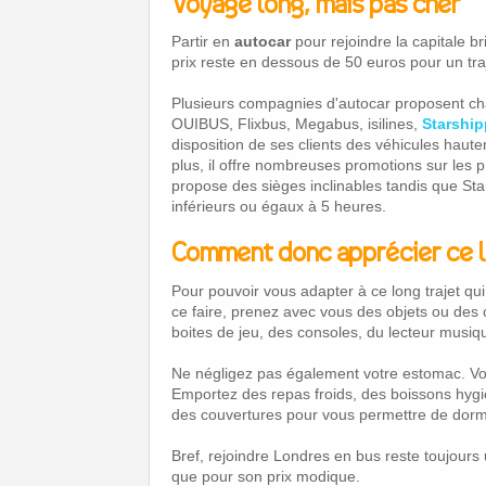
Voyage long, mais pas cher
Partir en
autocar
pour rejoindre la capitale br
prix reste en dessous de 50 euros pour un tra
Plusieurs compagnies d'autocar proposent chac
OUIBUS, Flixbus, Megabus, isilines,
Starship
disposition de ses clients des véhicules haut
plus, il offre nombreuses promotions sur les 
propose des sièges inclinables tandis que St
inférieurs ou égaux à 5 heures.
Comment donc apprécier ce l
Pour pouvoir vous adapter à ce long trajet qu
ce faire, prenez avec vous des objets ou des 
boites de jeu, des consoles, du lecteur musiqu
Ne négligez pas également votre estomac. V
Emportez des repas froids, des boissons hygié
des couvertures pour vous permettre de dormi
Bref, rejoindre Londres en bus reste toujours 
que pour son prix modique.