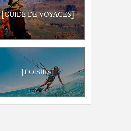
[
]
GUIDE DE VOYAGES
[
]
LOISIRS