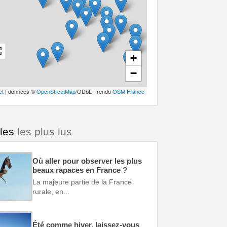
+
−
et
| données ©
OpenStreetMap
/ODbL - rendu
OSM France
cles
les plus lus
Où aller pour observer les plus
beaux rapaces en France ?
La majeure partie de la France
rurale, en...
Été comme hiver, laissez-vous