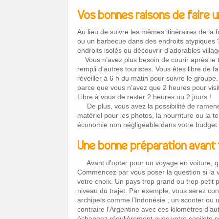
Vos bonnes raisons de faire u
Au lieu de suivre les mêmes itinéraires de la 
ou un barbecue dans des endroits atypiques ? 
endroits isolés ou découvrir d’adorables villag
Vous n’avez plus besoin de courir après le t
rempli d’autres touristes. Vous êtes libre de f
réveiller à 6 h du matin pour suivre le group
parce que vous n’avez que 2 heures pour visit
Libre à vous de rester 2 heures ou 2 jours !
De plus, vous avez la possibilité de ramener
matériel pour les photos, la nourriture ou la t
économie non négligeable dans votre budget 
Une bonne préparation avant t
Avant d'opter pour un voyage en voiture, q
Commencez par vous poser la question si la v
votre choix. Un pays trop grand ou trop petit 
niveau du trajet. Par exemple, vous serez con
archipels comme l’Indonésie ; un scooter ou 
contraire l’Argentine avec ces kilomètres d’au
échangez régulièrement avec votre copilote s