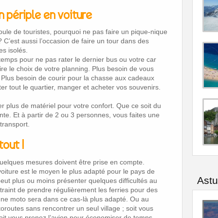
n périple en voiture
foule de touristes, pourquoi ne pas faire un pique-nique
C’est aussi l’occasion de faire un tour dans des
es isolés.
emps pour ne pas rater le dernier bus ou votre car
aire le choix de votre planning. Plus besoin de vous
e. Plus besoin de courir pour la chasse aux cadeaux
er tout le quartier, manger et acheter vos souvenirs.
 plus de matériel pour votre confort. Que ce soit du
ente. Et à partir de 2 ou 3 personnes, vous faites une
transport.
out !
uelques mesures doivent être prise en compte.
oiture est le moyen le plus adapté pour le pays de
Ast
peut plus ou moins présenter quelques difficultés au
traint de prendre régulièrement les ferries pour des
une moto sera dans ce cas-là plus adapté. Ou au
toroutes sans rencontrer un seul village ; soit vous
oit vous prenez l’avion pour économiser de temps.