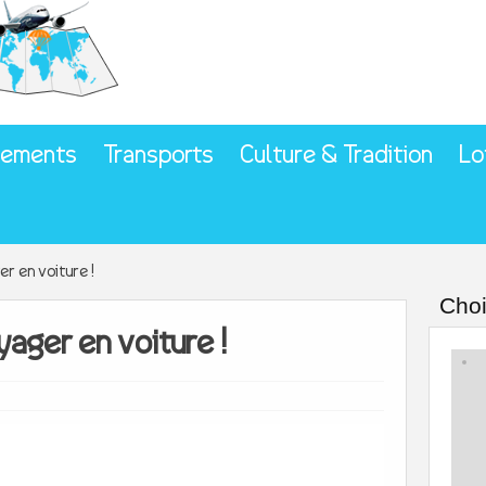
gements
Transports
Culture & Tradition
Lo
r en voiture !
Choi
ager en voiture !